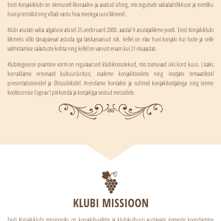
Eesti Konjakiklubi on olemuselt liberaalne ja avatud ühing, mis tegutseb vabatahtlikkuse ja inimliku
huvi printsiibil ning võtab vastu hea meelega uusi liikmeid.
Klubi asutati vaba algatuse alusel 25.veebruaril 2000. aastal 9 asutajaliikme poolt. Eesti Konjakiklubi
liikmeks võib tänapäeval astuda iga täiskasvanud isik, kellel on elav huvi konjaki kui toote ja selle
valmistamise saladuste kohta ning kellel on vanust enam kui 21 eluaastat.
Klubitegevuse peamine vorm on regulaarsed klubikoosolekud, mis toimuvad üks kord kuus. Lisaks
korraldame erinevaid kultuuriüritusi, osaleme konjakitoodete ning -tootjate temaatilistel
presentatsioonidel ja õhtusöökidel. Arendame kontakte ja suhteid konjakitootjatega ning teeme
koolitusreise Cognac’i piirkonda ja konjakiga seotud messidele.
KLUBI MISSIOON
Eesti Konjakiklubi missiooniks on konjakihuviliste ja klubikultuuri austavate inimeste koondamine