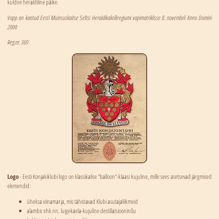
kuldne heraldiline päike.
Vapp on kantud Eesti Muinsuskaitse Seltsi Heraldikakolleegiumi vapimatriklisse 8. novembril Anno Domini
2000
Reg.nr. 369
Logo
- Eesti Konjakiklubi logo on klassikalise "balloon"-klaasi kujuline, mille sees asetsevad järgmised
elemendid:
üheksa viinamarja, mis tähistavad Klubi asutajaliikmeid
alambic ehk nn. luigekaela-kujuline destillatsiooninõu