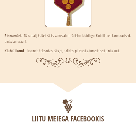
Rinnamärk
- 18-karaati, kullast käsitsi valmistatud. Sellel on klubi logo. Klubiliikmed kannavad seda
pintsaku revääril.
Klubiülikond
– koosneb helesinisest särgist, hallidest pükstest ja tumesinisest pintsakust.
LIITU MEIEGA FACEBOOKIS