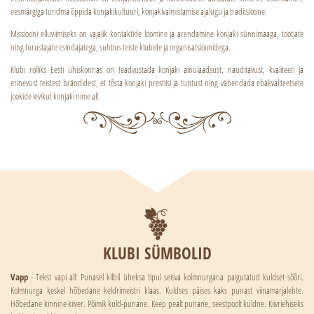
eesmärgiga tundma õppida konjakikultuuri, konjakivalmistamise ajalugu ja traditsioone.
Missiooni elluviimiseks on vajalik kontaktide loomine ja arendamine konjaki sünnimaaga, tootjate
ning turustajate esindajatega; suhtlus teiste klubide ja organisatsioonidega.
Klubi rolliks Eesti ühiskonnas on teadvustada konjaki ainulaadsust, nauditavust, kvaliteeti ja
erinevust teistest brändidest, et tõsta konjaki prestiisi ja tuntust ning vähendada ebakvaliteetsete
jookide levikut konjaki nime all.
KLUBI SÜMBOLID
Vapp
- Tekst vapi all: Punasel kilbil üheksa tipul seisva kolmnurgana paigutatud kuldset sõõri.
Kolmnurga keskel hõbedane keldrimeistri klaas. Kuldses päises kaks punast viinamarjalehte.
Hõbedane kinnine kiiver. Põimik kuld-punane. Keep pealt punane, seestpoolt kuldne. Kiivriehiseks