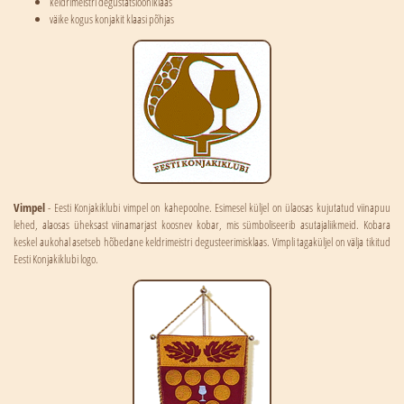
keldrimeistri degustatsiooniklaas
väike kogus konjakit klaasi põhjas
Vimpel
- Eesti Konjakiklubi vimpel on kahepoolne. Esimesel küljel on ülaosas kujutatud viinapuu
lehed, alaosas üheksast viinamarjast koosnev kobar, mis sümboliseerib asutajaliikmeid. Kobara
keskel aukohal asetseb hõbedane keldrimeistri degusteerimisklaas. Vimpli tagaküljel on välja tikitud
Eesti Konjakiklubi logo.